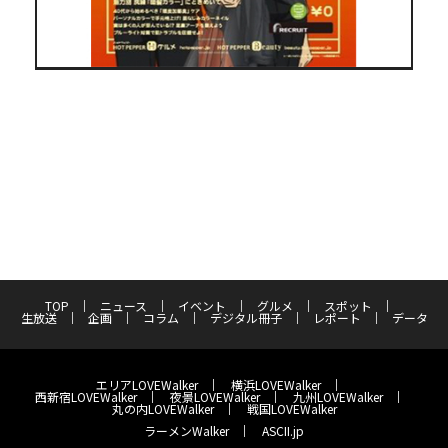
TOP
ニュース
イベント
グルメ
スポット
生放送
企画
コラム
デジタル冊子
レポート
データ
エリアLOVEWalker
横浜LOVEWalker
西新宿LOVEWalker
夜景LOVEWalker
九州LOVEWalker
丸の内LOVEWalker
戦国LOVEWalker
ラーメンWalker
ASCII.jp