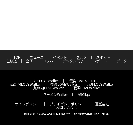
TOP
ニュース
イベント
グルメ
スポット
生放送
企画
コラム
デジタル冊子
レポート
データ
エリアLOVEWalker
横浜LOVEWalker
西新宿LOVEWalker
夜景LOVEWalker
九州LOVEWalker
丸の内LOVEWalker
戦国LOVEWalker
ラーメンWalker
ASCII.jp
サイトポリシー
プライバシーポリシー
運営会社
お問い合わせ
©KADOKAWA ASCII Research Laboratories, Inc. 2026