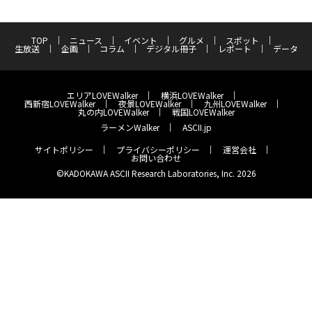
TOP
ニュース
イベント
グルメ
スポット
生放送
企画
コラム
デジタル冊子
レポート
データ
エリアLOVEWalker
横浜LOVEWalker
西新宿LOVEWalker
夜景LOVEWalker
九州LOVEWalker
丸の内LOVEWalker
戦国LOVEWalker
ラーメンWalker
ASCII.jp
サイトポリシー
プライバシーポリシー
運営会社
お問い合わせ
©KADOKAWA ASCII Research Laboratories, Inc. 2026