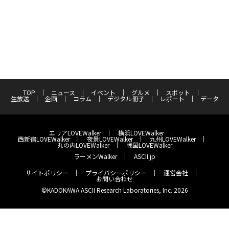
TOP
ニュース
イベント
グルメ
スポット
生放送
企画
コラム
デジタル冊子
レポート
データ
エリアLOVEWalker
横浜LOVEWalker
西新宿LOVEWalker
夜景LOVEWalker
九州LOVEWalker
丸の内LOVEWalker
戦国LOVEWalker
ラーメンWalker
ASCII.jp
サイトポリシー
プライバシーポリシー
運営会社
お問い合わせ
©KADOKAWA ASCII Research Laboratories, Inc. 2026