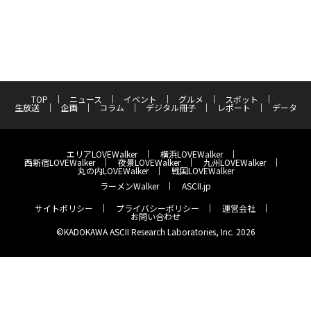
TOP
ニュース
イベント
グルメ
スポット
生放送
企画
コラム
デジタル冊子
レポート
データ
エリアLOVEWalker
横浜LOVEWalker
西新宿LOVEWalker
夜景LOVEWalker
九州LOVEWalker
丸の内LOVEWalker
戦国LOVEWalker
ラーメンWalker
ASCII.jp
サイトポリシー
プライバシーポリシー
運営会社
お問い合わせ
©KADOKAWA ASCII Research Laboratories, Inc. 2026