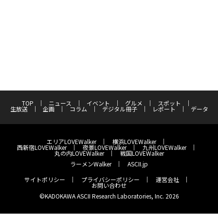
TOP
ニュース
イベント
グルメ
スポット
生放送
企画
コラム
デジタル冊子
レポート
データ
エリアLOVEWalker
横浜LOVEWalker
西新宿LOVEWalker
夜景LOVEWalker
九州LOVEWalker
丸の内LOVEWalker
戦国LOVEWalker
ラーメンWalker
ASCII.jp
サイトポリシー
プライバシーポリシー
運営会社
お問い合わせ
©KADOKAWA ASCII Research Laboratories, Inc. 2026