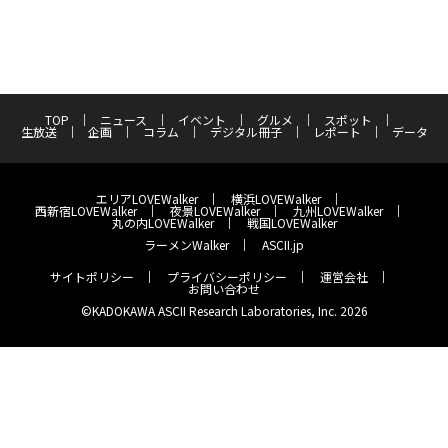
TOP
ニュース
イベント
グルメ
スポット
生放送
企画
コラム
デジタル冊子
レポート
データ
エリアLOVEWalker
横浜LOVEWalker
西新宿LOVEWalker
夜景LOVEWalker
九州LOVEWalker
丸の内LOVEWalker
戦国LOVEWalker
ラーメンWalker
ASCII.jp
サイトポリシー
プライバシーポリシー
運営会社
お問い合わせ
©KADOKAWA ASCII Research Laboratories, Inc. 2026