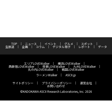
TOP
ニュース
イベント
グルメ
スポット
生放送
企画
コラム
デジタル冊子
レポート
データ
エリアLOVEWalker
横浜LOVEWalker
西新宿LOVEWalker
夜景LOVEWalker
九州LOVEWalker
丸の内LOVEWalker
戦国LOVEWalker
ラーメンWalker
ASCII.jp
サイトポリシー
プライバシーポリシー
運営会社
お問い合わせ
©KADOKAWA ASCII Research Laboratories, Inc. 2026