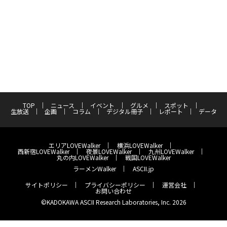
TOP
ニュース
イベント
グルメ
スポット
生放送
企画
コラム
デジタル冊子
レポート
データ
エリアLOVEWalker
横浜LOVEWalker
西新宿LOVEWalker
夜景LOVEWalker
九州LOVEWalker
丸の内LOVEWalker
戦国LOVEWalker
ラーメンWalker
ASCII.jp
サイトポリシー
プライバシーポリシー
運営会社
お問い合わせ
©KADOKAWA ASCII Research Laboratories, Inc. 2026