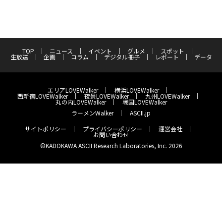
TOP
ニュース
イベント
グルメ
スポット
生放送
企画
コラム
デジタル冊子
レポート
データ
エリアLOVEWalker
横浜LOVEWalker
西新宿LOVEWalker
夜景LOVEWalker
九州LOVEWalker
丸の内LOVEWalker
戦国LOVEWalker
ラーメンWalker
ASCII.jp
サイトポリシー
プライバシーポリシー
運営会社
お問い合わせ
©KADOKAWA ASCII Research Laboratories, Inc. 2026