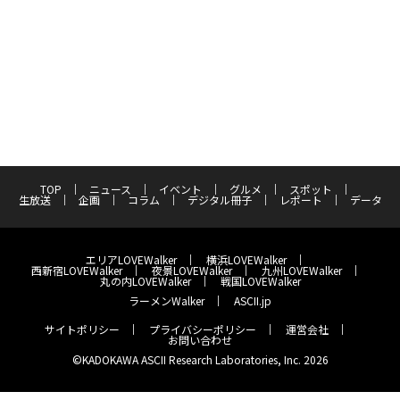
TOP
ニュース
イベント
グルメ
スポット
生放送
企画
コラム
デジタル冊子
レポート
データ
エリアLOVEWalker
横浜LOVEWalker
西新宿LOVEWalker
夜景LOVEWalker
九州LOVEWalker
丸の内LOVEWalker
戦国LOVEWalker
ラーメンWalker
ASCII.jp
サイトポリシー
プライバシーポリシー
運営会社
お問い合わせ
©KADOKAWA ASCII Research Laboratories, Inc. 2026