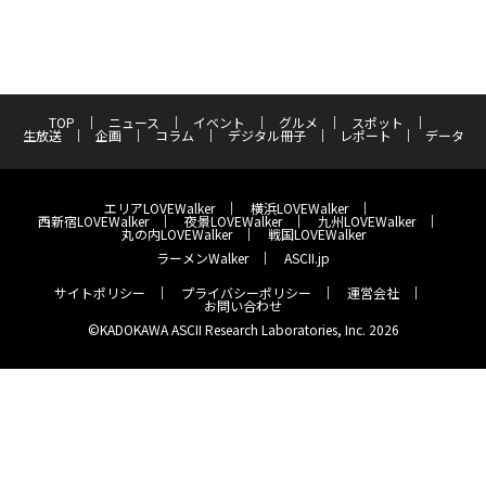
TOP
ニュース
イベント
グルメ
スポット
生放送
企画
コラム
デジタル冊子
レポート
データ
エリアLOVEWalker
横浜LOVEWalker
西新宿LOVEWalker
夜景LOVEWalker
九州LOVEWalker
丸の内LOVEWalker
戦国LOVEWalker
ラーメンWalker
ASCII.jp
サイトポリシー
プライバシーポリシー
運営会社
お問い合わせ
©KADOKAWA ASCII Research Laboratories, Inc. 2026