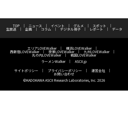
TOP
ニュース
イベント
グルメ
スポット
生放送
企画
コラム
デジタル冊子
レポート
データ
エリアLOVEWalker
横浜LOVEWalker
西新宿LOVEWalker
夜景LOVEWalker
九州LOVEWalker
丸の内LOVEWalker
戦国LOVEWalker
ラーメンWalker
ASCII.jp
サイトポリシー
プライバシーポリシー
運営会社
お問い合わせ
©KADOKAWA ASCII Research Laboratories, Inc. 2026