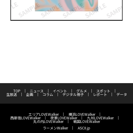
TOP
ニュース
イベント
グルメ
スポット
生放送
企画
コラム
デジタル冊子
レポート
データ
エリアLOVEWalker
横浜LOVEWalker
西新宿LOVEWalker
夜景LOVEWalker
九州LOVEWalker
丸の内LOVEWalker
戦国LOVEWalker
ラーメンWalker
ASCII.jp