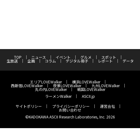
TOP
ニュース
イベント
グルメ
スポット
生放送
企画
コラム
デジタル冊子
レポート
データ
エリアLOVEWalker
横浜LOVEWalker
西新宿LOVEWalker
夜景LOVEWalker
九州LOVEWalker
丸の内LOVEWalker
戦国LOVEWalker
ラーメンWalker
ASCII.jp
サイトポリシー
プライバシーポリシー
運営会社
お問い合わせ
©KADOKAWA ASCII Research Laboratories, Inc. 2026