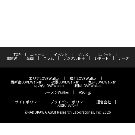
TOP
ニュース
イベント
グルメ
スポット
生放送
企画
コラム
デジタル冊子
レポート
データ
エリアLOVEWalker
横浜LOVEWalker
西新宿LOVEWalker
夜景LOVEWalker
九州LOVEWalker
丸の内LOVEWalker
戦国LOVEWalker
ラーメンWalker
ASCII.jp
サイトポリシー
プライバシーポリシー
運営会社
お問い合わせ
©KADOKAWA ASCII Research Laboratories, Inc. 2026