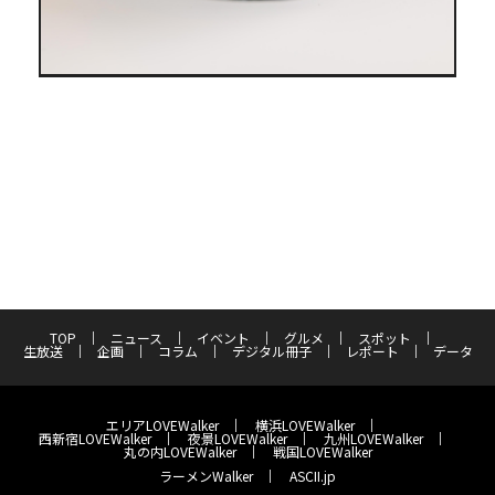
TOP
ニュース
イベント
グルメ
スポット
生放送
企画
コラム
デジタル冊子
レポート
データ
エリアLOVEWalker
横浜LOVEWalker
西新宿LOVEWalker
夜景LOVEWalker
九州LOVEWalker
丸の内LOVEWalker
戦国LOVEWalker
ラーメンWalker
ASCII.jp