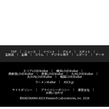
TOP
ニュース
イベント
グルメ
スポット
生放送
企画
コラム
デジタル冊子
レポート
データ
エリアLOVEWalker
横浜LOVEWalker
西新宿LOVEWalker
夜景LOVEWalker
九州LOVEWalker
丸の内LOVEWalker
戦国LOVEWalker
ラーメンWalker
ASCII.jp
サイトポリシー
プライバシーポリシー
運営会社
お問い合わせ
©KADOKAWA ASCII Research Laboratories, Inc. 2026