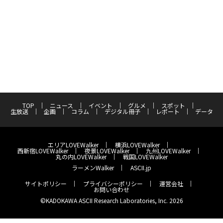
TOP
ニュース
イベント
グルメ
スポット
生放送
企画
コラム
デジタル冊子
レポート
データ
エリアLOVEWalker
横浜LOVEWalker
西新宿LOVEWalker
夜景LOVEWalker
九州LOVEWalker
丸の内LOVEWalker
戦国LOVEWalker
ラーメンWalker
ASCII.jp
サイトポリシー
プライバシーポリシー
運営会社
お問い合わせ
©KADOKAWA ASCII Research Laboratories, Inc. 2026