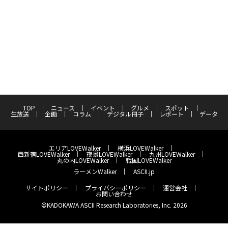
TOP
ニュース
イベント
グルメ
スポット
生放送
企画
コラム
デジタル冊子
レポート
データ
エリアLOVEWalker
横浜LOVEWalker
西新宿LOVEWalker
夜景LOVEWalker
九州LOVEWalker
丸の内LOVEWalker
戦国LOVEWalker
ラーメンWalker
ASCII.jp
サイトポリシー
プライバシーポリシー
運営会社
お問い合わせ
©KADOKAWA ASCII Research Laboratories, Inc. 2026