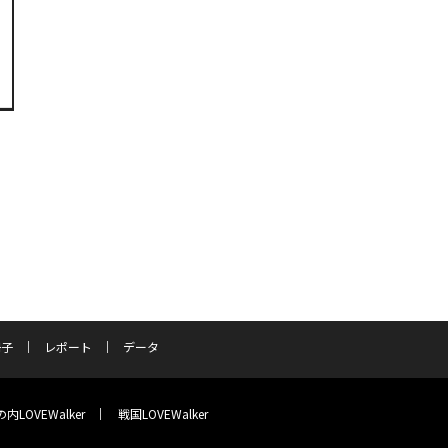
冊子
レポート
データ
内LOVEWalker
戦国LOVEWalker