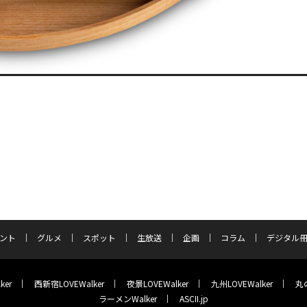
ント
グルメ
スポット
生放送
企画
コラム
デジタル
ker
西新宿LOVEWalker
夜景LOVEWalker
九州LOVEWalker
丸の
ラーメンWalker
ASCII.jp