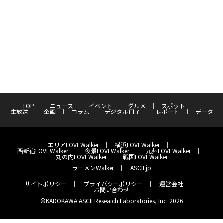
TOP
ニュース
イベント
グルメ
スポット
生放送
企画
コラム
デジタル冊子
レポート
データ
エリアLOVEWalker
横浜LOVEWalker
西新宿LOVEWalker
夜景LOVEWalker
九州LOVEWalker
丸の内LOVEWalker
戦国LOVEWalker
ラーメンWalker
ASCII.jp
サイトポリシー
プライバシーポリシー
運営会社
お問い合わせ
©KADOKAWA ASCII Research Laboratories, Inc. 2026