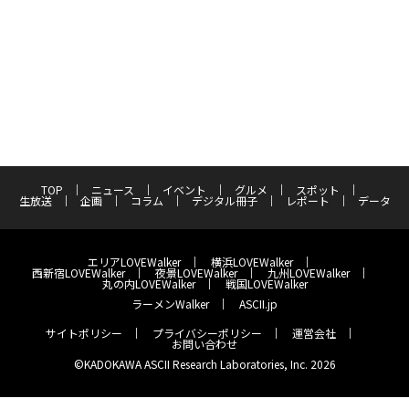
TOP
ニュース
イベント
グルメ
スポット
生放送
企画
コラム
デジタル冊子
レポート
データ
エリアLOVEWalker
横浜LOVEWalker
西新宿LOVEWalker
夜景LOVEWalker
九州LOVEWalker
丸の内LOVEWalker
戦国LOVEWalker
ラーメンWalker
ASCII.jp
サイトポリシー
プライバシーポリシー
運営会社
お問い合わせ
©KADOKAWA ASCII Research Laboratories, Inc. 2026