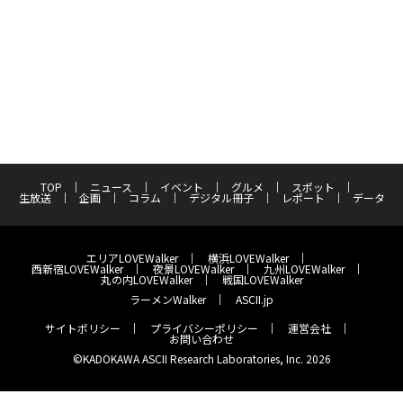
TOP
ニュース
イベント
グルメ
スポット
生放送
企画
コラム
デジタル冊子
レポート
データ
エリアLOVEWalker
横浜LOVEWalker
西新宿LOVEWalker
夜景LOVEWalker
九州LOVEWalker
丸の内LOVEWalker
戦国LOVEWalker
ラーメンWalker
ASCII.jp
サイトポリシー
プライバシーポリシー
運営会社
お問い合わせ
©KADOKAWA ASCII Research Laboratories, Inc. 2026