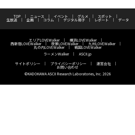
TOP
ニュース
イベント
グルメ
スポット
生放送
企画
コラム
デジタル冊子
レポート
データ
エリアLOVEWalker
横浜LOVEWalker
西新宿LOVEWalker
夜景LOVEWalker
九州LOVEWalker
丸の内LOVEWalker
戦国LOVEWalker
ラーメンWalker
ASCII.jp
サイトポリシー
プライバシーポリシー
運営会社
お問い合わせ
©KADOKAWA ASCII Research Laboratories, Inc. 2026