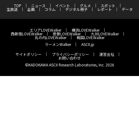
TOP
ニュース
イベント
グルメ
スポット
生放送
企画
コラム
デジタル冊子
レポート
データ
エリアLOVEWalker
横浜LOVEWalker
西新宿LOVEWalker
夜景LOVEWalker
九州LOVEWalker
丸の内LOVEWalker
戦国LOVEWalker
ラーメンWalker
ASCII.jp
サイトポリシー
プライバシーポリシー
運営会社
お問い合わせ
©KADOKAWA ASCII Research Laboratories, Inc. 2026