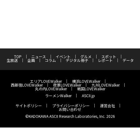
TOP
ニュース
イベント
グルメ
スポット
生放送
企画
コラム
デジタル冊子
レポート
データ
エリアLOVEWalker
横浜LOVEWalker
西新宿LOVEWalker
夜景LOVEWalker
九州LOVEWalker
丸の内LOVEWalker
戦国LOVEWalker
ラーメンWalker
ASCII.jp
サイトポリシー
プライバシーポリシー
運営会社
お問い合わせ
©KADOKAWA ASCII Research Laboratories, Inc. 2026