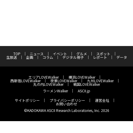
TOP
ニュース
イベント
グルメ
スポット
生放送
企画
コラム
デジタル冊子
レポート
データ
エリアLOVEWalker
横浜LOVEWalker
西新宿LOVEWalker
夜景LOVEWalker
九州LOVEWalker
丸の内LOVEWalker
戦国LOVEWalker
ラーメンWalker
ASCII.jp
サイトポリシー
プライバシーポリシー
運営会社
お問い合わせ
©KADOKAWA ASCII Research Laboratories, Inc. 2026