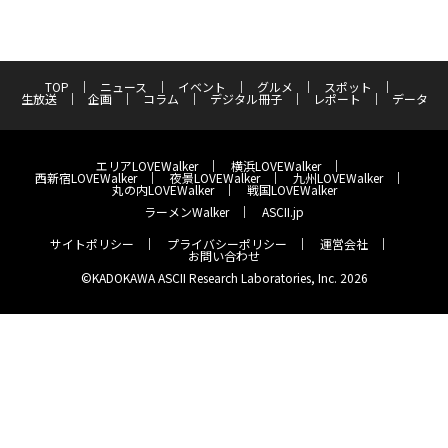
TOP
ニュース
イベント
グルメ
スポット
生放送
企画
コラム
デジタル冊子
レポート
データ
エリアLOVEWalker
横浜LOVEWalker
西新宿LOVEWalker
夜景LOVEWalker
九州LOVEWalker
丸の内LOVEWalker
戦国LOVEWalker
ラーメンWalker
ASCII.jp
サイトポリシー
プライバシーポリシー
運営会社
お問い合わせ
©KADOKAWA ASCII Research Laboratories, Inc. 2026