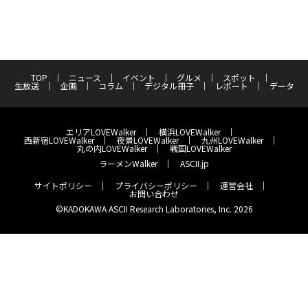
TOP
ニュース
イベント
グルメ
スポット
生放送
企画
コラム
デジタル冊子
レポート
データ
エリアLOVEWalker
横浜LOVEWalker
西新宿LOVEWalker
夜景LOVEWalker
九州LOVEWalker
丸の内LOVEWalker
戦国LOVEWalker
ラーメンWalker
ASCII.jp
サイトポリシー
プライバシーポリシー
運営会社
お問い合わせ
©KADOKAWA ASCII Research Laboratories, Inc. 2026