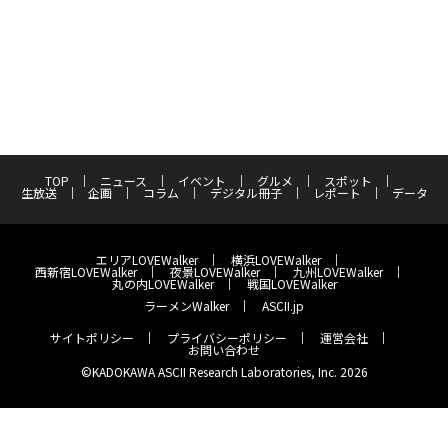
TOP
ニュース
イベント
グルメ
スポット
生放送
企画
コラム
デジタル冊子
レポート
データ
エリアLOVEWalker
横浜LOVEWalker
西新宿LOVEWalker
夜景LOVEWalker
九州LOVEWalker
丸の内LOVEWalker
戦国LOVEWalker
ラーメンWalker
ASCII.jp
サイトポリシー
プライバシーポリシー
運営会社
お問い合わせ
©KADOKAWA ASCII Research Laboratories, Inc. 2026