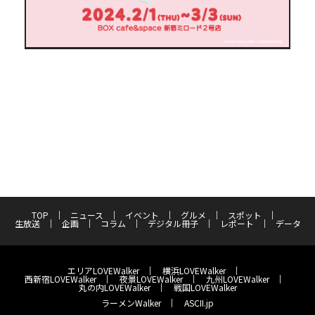
TOP
ニュース
イベント
グルメ
スポット
生放送
企画
コラム
デジタル冊子
レポート
データ
エリアLOVEWalker
横浜LOVEWalker
西新宿LOVEWalker
夜景LOVEWalker
九州LOVEWalker
丸の内LOVEWalker
戦国LOVEWalker
ラーメンWalker
ASCII.jp