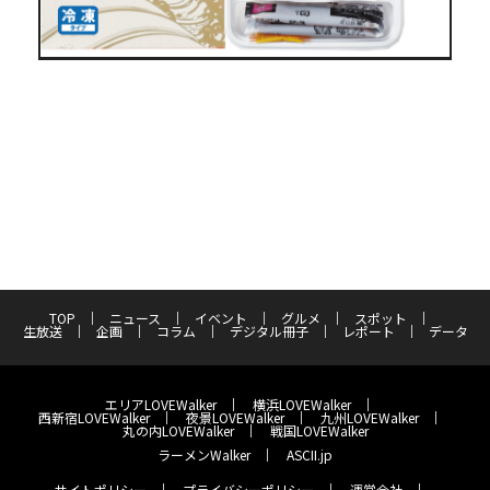
TOP
ニュース
イベント
グルメ
スポット
生放送
企画
コラム
デジタル冊子
レポート
データ
エリアLOVEWalker
横浜LOVEWalker
西新宿LOVEWalker
夜景LOVEWalker
九州LOVEWalker
丸の内LOVEWalker
戦国LOVEWalker
ラーメンWalker
ASCII.jp
サイトポリシー
プライバシーポリシー
運営会社