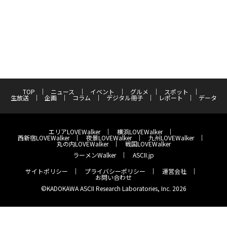
TOP
ニュース
イベント
グルメ
スポット
生放送
企画
コラム
デジタル冊子
レポート
データ
エリアLOVEWalker
横浜LOVEWalker
西新宿LOVEWalker
夜景LOVEWalker
九州LOVEWalker
丸の内LOVEWalker
戦国LOVEWalker
ラーメンWalker
ASCII.jp
サイトポリシー
プライバシーポリシー
運営会社
お問い合わせ
©KADOKAWA ASCII Research Laboratories, Inc. 2026