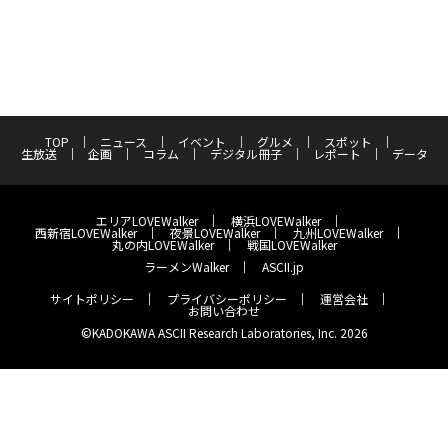
TOP
ニュース
イベント
グルメ
スポット
生放送
企画
コラム
デジタル冊子
レポート
データ
エリアLOVEWalker
横浜LOVEWalker
西新宿LOVEWalker
夜景LOVEWalker
九州LOVEWalker
丸の内LOVEWalker
戦国LOVEWalker
ラーメンWalker
ASCII.jp
サイトポリシー
プライバシーポリシー
運営会社
お問い合わせ
©KADOKAWA ASCII Research Laboratories, Inc. 2026