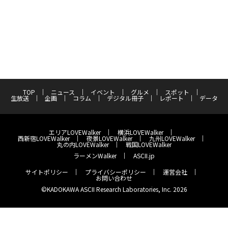
TOP
ニュース
イベント
グルメ
スポット
生放送
企画
コラム
デジタル冊子
レポート
データ
エリアLOVEWalker
横浜LOVEWalker
西新宿LOVEWalker
夜景LOVEWalker
九州LOVEWalker
丸の内LOVEWalker
戦国LOVEWalker
ラーメンWalker
ASCII.jp
サイトポリシー
プライバシーポリシー
運営会社
お問い合わせ
©KADOKAWA ASCII Research Laboratories, Inc. 2026