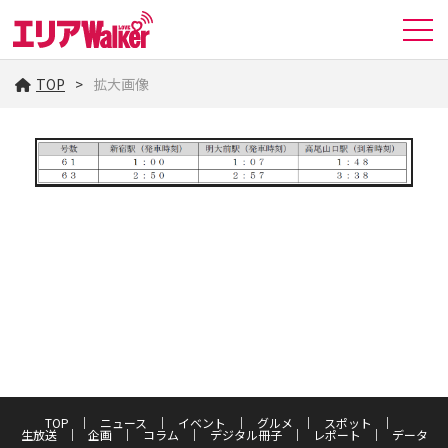
TOP
拡大画像
TOP
ニュース
イベント
グルメ
スポット
生放送
企画
コラム
デジタル冊子
レポート
データ