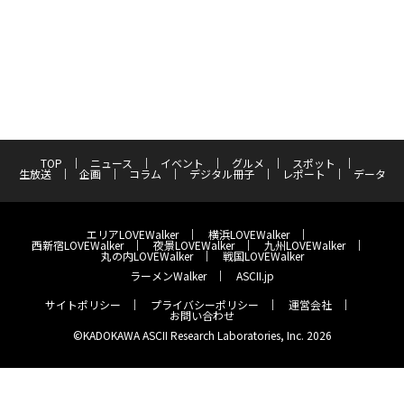
TOP
ニュース
イベント
グルメ
スポット
生放送
企画
コラム
デジタル冊子
レポート
データ
エリアLOVEWalker
横浜LOVEWalker
西新宿LOVEWalker
夜景LOVEWalker
九州LOVEWalker
丸の内LOVEWalker
戦国LOVEWalker
ラーメンWalker
ASCII.jp
サイトポリシー
プライバシーポリシー
運営会社
お問い合わせ
©KADOKAWA ASCII Research Laboratories, Inc. 2026