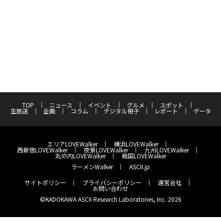
TOP
ニュース
イベント
グルメ
スポット
生放送
企画
コラム
デジタル冊子
レポート
データ
エリアLOVEWalker
横浜LOVEWalker
西新宿LOVEWalker
夜景LOVEWalker
九州LOVEWalker
丸の内LOVEWalker
戦国LOVEWalker
ラーメンWalker
ASCII.jp
サイトポリシー
プライバシーポリシー
運営会社
お問い合わせ
©KADOKAWA ASCII Research Laboratories, Inc. 2026