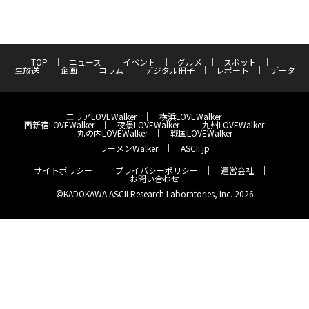
TOP
ニュース
イベント
グルメ
スポット
生放送
企画
コラム
デジタル冊子
レポート
データ
エリアLOVEWalker
横浜LOVEWalker
西新宿LOVEWalker
夜景LOVEWalker
九州LOVEWalker
丸の内LOVEWalker
戦国LOVEWalker
ラーメンWalker
ASCII.jp
サイトポリシー
プライバシーポリシー
運営会社
お問い合わせ
©KADOKAWA ASCII Research Laboratories, Inc. 2026