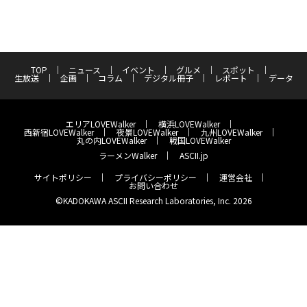
TOP
ニュース
イベント
グルメ
スポット
生放送
企画
コラム
デジタル冊子
レポート
データ
エリアLOVEWalker
横浜LOVEWalker
西新宿LOVEWalker
夜景LOVEWalker
九州LOVEWalker
丸の内LOVEWalker
戦国LOVEWalker
ラーメンWalker
ASCII.jp
サイトポリシー
プライバシーポリシー
運営会社
お問い合わせ
©KADOKAWA ASCII Research Laboratories, Inc. 2026