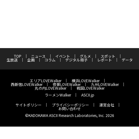
TOP
ニュース
イベント
グルメ
スポット
生放送
企画
コラム
デジタル冊子
レポート
データ
エリアLOVEWalker
横浜LOVEWalker
西新宿LOVEWalker
夜景LOVEWalker
九州LOVEWalker
丸の内LOVEWalker
戦国LOVEWalker
ラーメンWalker
ASCII.jp
サイトポリシー
プライバシーポリシー
運営会社
お問い合わせ
©KADOKAWA ASCII Research Laboratories, Inc. 2026