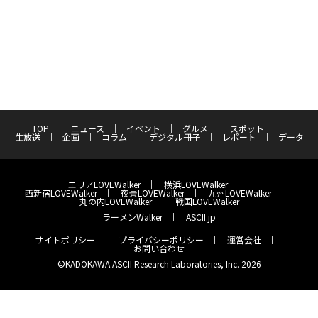
TOP
ニュース
イベント
グルメ
スポット
生放送
企画
コラム
デジタル冊子
レポート
データ
エリアLOVEWalker
横浜LOVEWalker
西新宿LOVEWalker
夜景LOVEWalker
九州LOVEWalker
丸の内LOVEWalker
戦国LOVEWalker
ラーメンWalker
ASCII.jp
サイトポリシー
プライバシーポリシー
運営会社
お問い合わせ
©KADOKAWA ASCII Research Laboratories, Inc. 2026