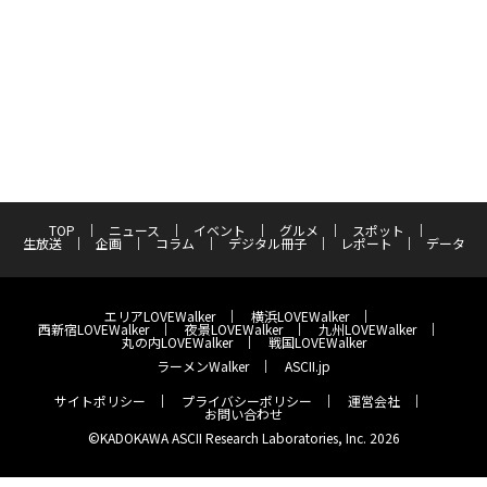
TOP
ニュース
イベント
グルメ
スポット
生放送
企画
コラム
デジタル冊子
レポート
データ
エリアLOVEWalker
横浜LOVEWalker
西新宿LOVEWalker
夜景LOVEWalker
九州LOVEWalker
丸の内LOVEWalker
戦国LOVEWalker
ラーメンWalker
ASCII.jp
サイトポリシー
プライバシーポリシー
運営会社
お問い合わせ
©KADOKAWA ASCII Research Laboratories, Inc. 2026