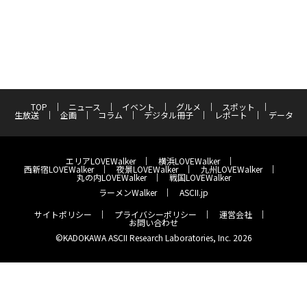
TOP
ニュース
イベント
グルメ
スポット
生放送
企画
コラム
デジタル冊子
レポート
データ
エリアLOVEWalker
横浜LOVEWalker
西新宿LOVEWalker
夜景LOVEWalker
九州LOVEWalker
丸の内LOVEWalker
戦国LOVEWalker
ラーメンWalker
ASCII.jp
サイトポリシー
プライバシーポリシー
運営会社
お問い合わせ
©KADOKAWA ASCII Research Laboratories, Inc. 2026