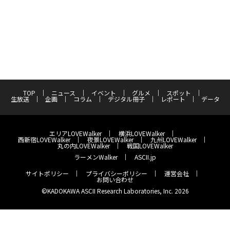
TOP
ニュース
イベント
グルメ
スポット
生放送
企画
コラム
デジタル冊子
レポート
データ
エリアLOVEWalker
横浜LOVEWalker
西新宿LOVEWalker
夜景LOVEWalker
九州LOVEWalker
丸の内LOVEWalker
戦国LOVEWalker
ラーメンWalker
ASCII.jp
サイトポリシー
プライバシーポリシー
運営会社
お問い合わせ
©KADOKAWA ASCII Research Laboratories, Inc. 2026