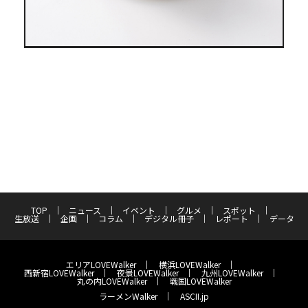
TOP
ニュース
イベント
グルメ
スポット
生放送
企画
コラム
デジタル冊子
レポート
データ
エリアLOVEWalker
横浜LOVEWalker
西新宿LOVEWalker
夜景LOVEWalker
九州LOVEWalker
丸の内LOVEWalker
戦国LOVEWalker
ラーメンWalker
ASCII.jp