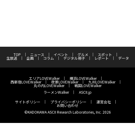
TOP
ニュース
イベント
グルメ
スポット
生放送
企画
コラム
デジタル冊子
レポート
データ
エリアLOVEWalker
横浜LOVEWalker
西新宿LOVEWalker
夜景LOVEWalker
九州LOVEWalker
丸の内LOVEWalker
戦国LOVEWalker
ラーメンWalker
ASCII.jp
サイトポリシー
プライバシーポリシー
運営会社
お問い合わせ
©KADOKAWA ASCII Research Laboratories, Inc. 2026