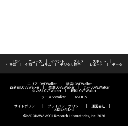
TOP
ニュース
イベント
グルメ
スポット
生放送
企画
コラム
デジタル冊子
レポート
データ
エリアLOVEWalker
横浜LOVEWalker
西新宿LOVEWalker
夜景LOVEWalker
九州LOVEWalker
丸の内LOVEWalker
戦国LOVEWalker
ラーメンWalker
ASCII.jp
サイトポリシー
プライバシーポリシー
運営会社
お問い合わせ
©KADOKAWA ASCII Research Laboratories, Inc. 2026