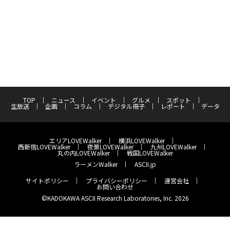
TOP
ニュース
イベント
グルメ
スポット
生放送
企画
コラム
デジタル冊子
レポート
データ
エリアLOVEWalker
横浜LOVEWalker
西新宿LOVEWalker
夜景LOVEWalker
九州LOVEWalker
丸の内LOVEWalker
戦国LOVEWalker
ラーメンWalker
ASCII.jp
サイトポリシー
プライバシーポリシー
運営会社
お問い合わせ
©KADOKAWA ASCII Research Laboratories, Inc. 2026